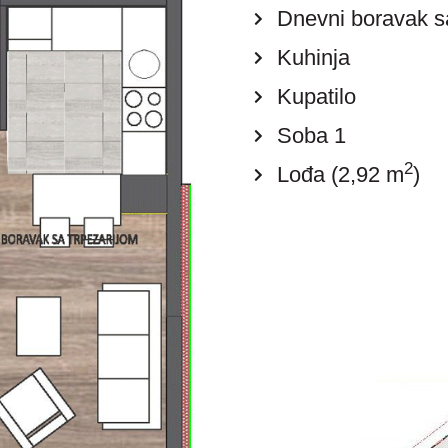
Dnevni boravak s
Kuhinja
Kupatilo
Soba 1
2
Lođa (2,92 m
)