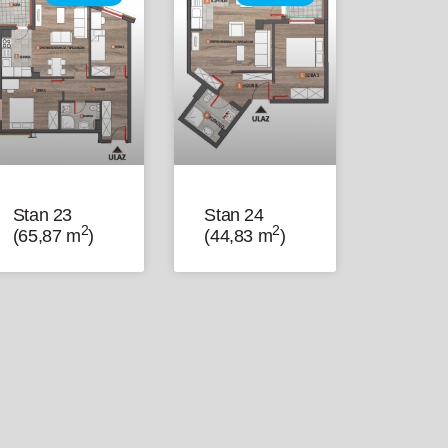
Stan 23
Stan 24
2
2
(65,87 m
)
(44,83 m
)