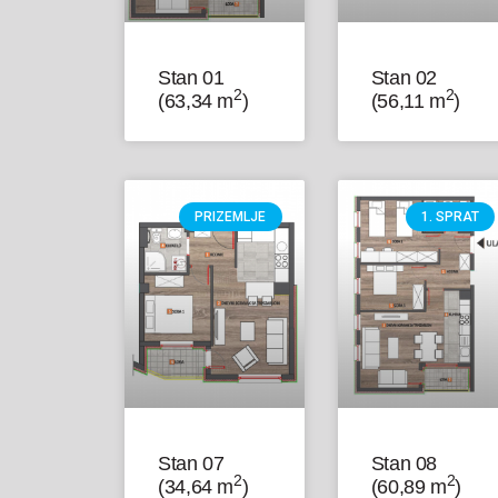
Stan 01
Stan 02
2
2
(63,34 m
)
(56,11 m
)
PRIZEMLJE
1. SPRAT
Stan 07
Stan 08
2
2
(34,64 m
)
(60,89 m
)