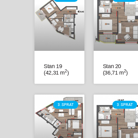
Stan 20
Stan 19
2
2
(36,71 m
)
(42,31 m
)
3. SPRAT
3. SPRAT