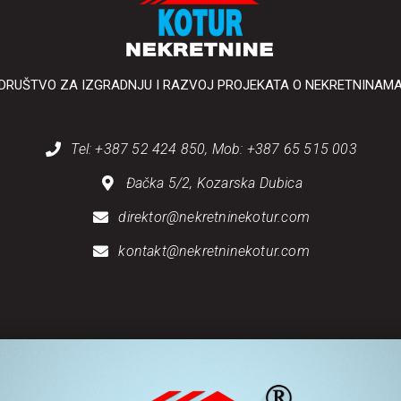
DRUŠTVO ZA IZGRADNJU I RAZVOJ PROJEKATA O NEKRETNINAM
Tel: +387 52 424 850, Mob: +387 65 515 003
Đačka 5/2, Kozarska Dubica
direktor@nekretninekotur.com
kontakt@nekretninekotur.com