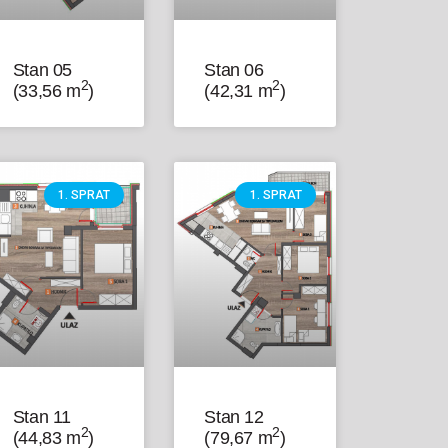
Stan 05
Stan 06
2
2
(33,56 m
)
(42,31 m
)
1. SPRAT
1. SPRAT
Stan 11
Stan 12
2
2
(44,83 m
)
(79,67 m
)