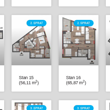
2. SPRAT
2. SPRAT
Stan 15
Stan 16
2
2
(56,11 m
)
(65,87 m
)
3. SPRAT
3. SPRAT