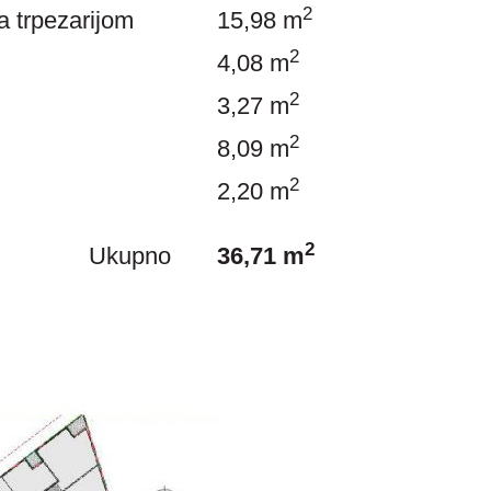
2
a trpezarijom
15,98 m
2
4,08 m
2
3,27 m
2
8,09 m
2
2,20 m
2
Ukupno
36,71 m