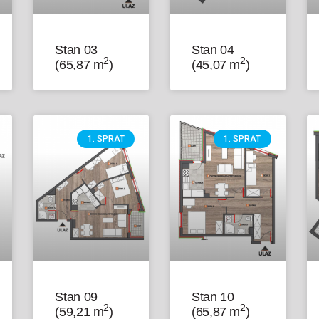
Stan 03
Stan 04
2
2
(65,87 m
)
(45,07 m
)
1. SPRAT
1. SPRAT
Stan 09
Stan 10
2
2
(59,21 m
)
(65,87 m
)